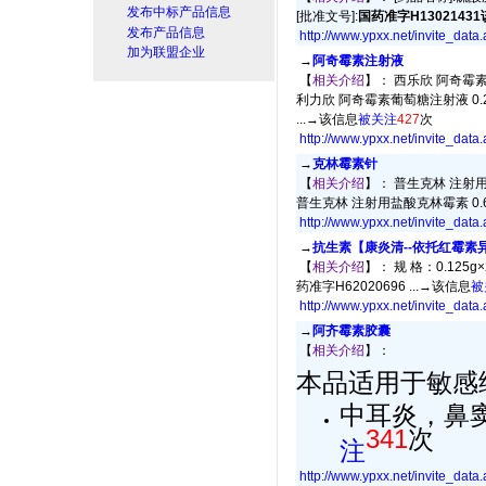
发布中标产品信息
[批准文号]:
国药准字H1302143
发布产品信息
http://www.ypxx.net/invite_data
加为联盟企业
→
阿奇霉素注射液
【
相关介绍
】： 西乐欣 阿奇霉素葡
利力欣 阿奇霉素葡萄糖注射液 0.25
...→
该信息
被关注
427
次
http://www.ypxx.net/invite_data
→
克林霉素针
【
相关介绍
】： 普生克林 注射用盐
普生克林 注射用盐酸克林霉素 0.6g
http://www.ypxx.net/invite_data
→
抗生素【康炎清--依托红霉素
【
相关介绍
】： 规 格：0.125g
药准字H62020696 ...→
该信息
被
http://www.ypxx.net/invite_data
→
阿齐霉素胶囊
【
相关介绍
】：
本品适用于敏感
中耳炎，鼻窦
341
次
注
http://www.ypxx.net/invite_data