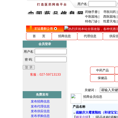
用户名:
药物手册
|
寻医问药
|
中医园地
|
西医园地
|
特色门诊
|
性爱天地
|
热烈庆祝本站全面改版，各种优惠活动ing
首 页
招商信息
代理信息
供应
会员登录
用户名:
密 码:
中药产品
客服：027-59713133
保健品
关键词：
免费发布
招商会员信息
发布招商信息
发布代理信息
产品名称
发布供应信息
→
硫酸庆大霉素颗粒（和谐宝宝
发布求购信息
【
相关介绍
】：
[药品名称]:硫