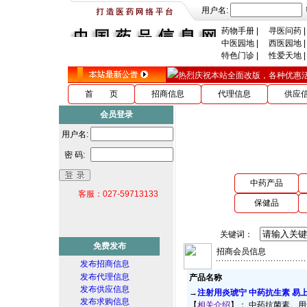
用户名:
药物手册
|
寻医问药
|
中医园地
|
西医园地
|
特色门诊
|
性爱天地
|
热烈庆祝本站全面改版，各种优惠活动ing
首 页
招商信息
代理信息
供应
会员登录
用户名:
密 码:
中药产品
客服：027-59713133
保健品
关键词：
免费发布
招商会员信息
发布招商信息
发布代理信息
产品名称
发布供应信息
→
注射用炎琥宁 中药抗生素 易
发布求购信息
【
相关介绍
】： 中药抗菌素。