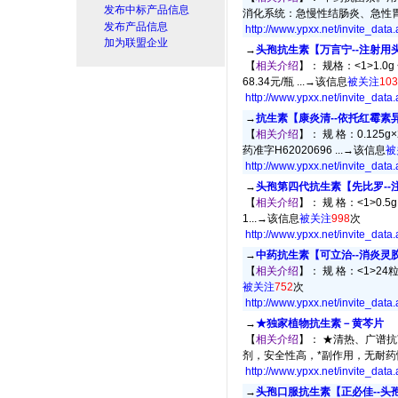
发布中标产品信息
消化系统：急慢性结肠炎、急性胃炎
发布产品信息
http://www.ypxx.net/invite_data
加为联盟企业
→
头孢抗生素【万言宁--注射用
【
相关介绍
】： 规格：<1>1.0g 
68.34元/瓶 ...→
该信息
被关注
103
http://www.ypxx.net/invite_data
→
抗生素【康炎清--依托红霉素
【
相关介绍
】： 规 格：0.125g
药准字H62020696 ...→
该信息
被
http://www.ypxx.net/invite_data
→
头孢第四代抗生素【先比罗--
【
相关介绍
】： 规 格：<1>0.5g
1...→
该信息
被关注
998
次
http://www.ypxx.net/invite_data
→
中药抗生素【可立治--消炎灵
【
相关介绍
】： 规 格：<1>24粒/
被关注
752
次
http://www.ypxx.net/invite_data
→
★独家植物抗生素－黄芩片
【
相关介绍
】： ★清热、广谱
剂，安全性高，*副作用，无耐药性。
http://www.ypxx.net/invite_data
→
头孢口服抗生素【正必佳--头