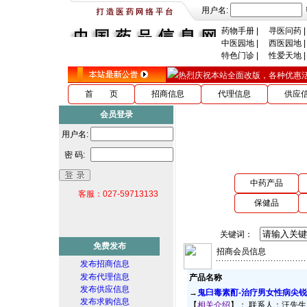
用户名:
药物手册
|
寻医问药
|
中医园地
|
西医园地
|
特色门诊
|
性爱天地
|
热烈庆祝本站全面改版，各种优惠活动ing
首 页
招商信息
代理信息
供应
会员登录
用户名:
密 码:
中药产品
客服：027-59713133
保健品
关键词：
免费发布
招商会员信息
发布招商信息
发布代理信息
产品名称
发布供应信息
→
鬼臼毒素酊-治疗男女性病尖
发布求购信息
【
相关介绍
】： 联系人：汪先生