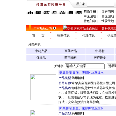
用户名:
药物手册
|
寻医问药
|
中医园地
|
西医园地
|
特色门诊
|
性爱天地
|
热烈庆祝本站全面改版，各种优惠活动ing
首 页
招商信息
代理信息
供应
分类列表
中药产品
西药产品
中药材
保健品
药用辅料
医疗设备
关键字:
卵巢肿瘤 腹胀、腹部肿块及腹水
产品类型:
药用辅料
公司名称:
哈尔滨金百康医疗器械有限公司
产品描述:
卵巢肿瘤是女性生殖器常见肿瘤
小，多无症状，腹部无法扪及，在妇科检
状，一旦出现症状常表现为腹胀、腹部肿
疗法，安全有效治疗卵巢肿瘤。
卵巢肿瘤 腹胀、腹部肿块及腹水
产品类型:
药用辅料