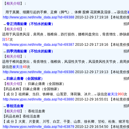
【
相关介绍
】：
用于真菌、细菌引起的手癣、足癣（脚气）、体癣 股癣 花斑癣及湿疹...→
该信息
http://www.ypxx.net/invite_data.asp?id=
69388
2010-12-29 17:19:18
【本站竟价
→
骨正消痛贴膏（不怕水的贴膏）
招商
【
相关介绍
】：
适用于风湿类风湿，肩周炎，颈椎病，跌打损伤，腰椎间盘突出，骨质增生，静脉曲张
注
57
次
http://www.ypxx.net/invite_data.asp?id=
69387
2010-12-29 17:19:16
【本站竟价
→
四季消痛贴膏（不怕水的贴膏）
招商
【
相关介绍
】：
适用于椎间盘突出，骨质增生，颈椎病，风湿性关节炎，风湿类风性关节炎，肩周
该信息
被关注
49
次
http://www.ypxx.net/invite_data.asp?id=
69386
2010-12-29 17:19:13
【本站竟价
→
归麻止痛膏（全国独家）
招商
【
相关介绍
】： 归麻止痛膏（全国独家）
【药品名称】归麻止痛膏（全国独家）
【 成 分 】祖师麻、当归、铁棒锤、山莨菪、薄荷脑、冰片...→
该信息
被关注
993
次
http://www.ypxx.net/invite_data.asp?id=
63880
2010-12-29 16:55:01
【本站竟价
→
香桂活血膏
招商
【
相关介绍
】： 香桂活血膏
【药品名称】香桂活血膏
【 成 分 】大黄、片姜黄、川芎、白芷、干姜、山柰、徐长卿、甘松、杜衡、猪牙皂、
http://www.ypxx.net/invite_data.asp?id=
63879
2010-12-29 16:54:50
【本站竟价