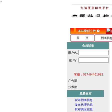
>
首 页
招商信
会员登录
用户名:
密 码:
客服：027-84461682
广告部
技术部
免费发布
发布招商信息
发布代理信息
发布供应信息