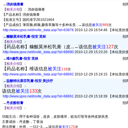
→
消炎镇痛膏
招商
【
相关介绍
】： 消炎镇痛膏
【产品名称】消炎镇痛膏
【批准文号】国药准字Z61021664
【产品成份】薄荷脑,樟脑,麝香草脑等十多种名贵...→
该信息
被关注
989
次
http://www.ypxx.net/invite_data.asp?id=
63878
2010-12-29 16:54:46
【本站竟价
→
糠酸莫米松乳膏-恒安 芙林
招商
【
相关介绍
】：
【药品名称】糠酸莫米松乳膏（皮...→
该信息
被关注
127
次
http://www.ypxx.net/invite_data.asp?id=
68690
2010-12-29 15:23:20
【本站竟价
→
维A酸乳膏-恒安 芙林
招商
【
相关介绍
】：
【药品名称】维
该信息
被关注
118
次
http://www.ypxx.net/invite_data.asp?id=
68692
2010-12-29 15:19:15
【本站竟价
→
盐酸特比萘芬乳膏-恒安 美沙抒
招商
【
相关介绍
】：
该信息
被关注
133
次
http://www.ypxx.net/invite_data.asp?id=
68691
2010-12-29 15:18:39
【本站竟价
→
丹皮酚软膏
招商
【
相关介绍
】：
功能主治：用于各种湿疹，皮炎，皮肤瘙痒，蚊虫叮咬等各种皮肤疾患
主要成份：丹皮酚，丁香油
用法用量：外用，一日2~3...→
该信息
被关注
175
次