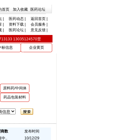
为首页
加入收藏
医药论坛
点
|
医药动态
|
返回首页
|
库
|
资料下载
|
会员服务
|
规
|
医药论坛
|
意见反馈
|
33 13035124570贾
中标信息
企业黄页
原料药/中间体
药品包装材料
理商数
发布时间
中..
10/12/29