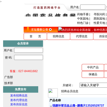
>
用户名:
药物手册
|
寻医问药
|
中医园地
|
西医园地
|
特色门诊
|
性爱天地
|
热烈庆祝本站全面改版，各种优惠活动ing
首 页
招商信息
代理信息
供应
会员登录
用户名:
密 码:
中药产品
客服：027-84461682
保健品
广告部
技术部
关键词：
免费发布
招商会员信息
发布招商信息
发布代理信息
产品名称
发布供应信息
→
强腰补肾活血止痛--腰痛片13526529737