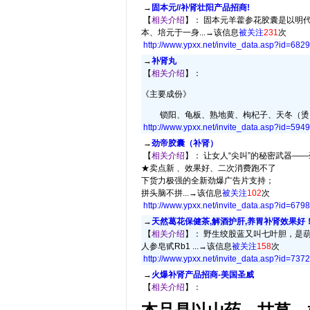
→
固本元//补肾壮阳产品招商!
【
相关介绍
】： 固本元羊藿参花胶囊是以明
本、培元于一身...→
该信息
被关注
231
次
http://www.ypxx.net/invite_data.asp?id=
6829
→
补肾丸
【
相关介绍
】：
《主要成份》
锁阳、龟板、熟地黄、枸杞子、天冬（烫）、
http://www.ypxx.net/invite_data.asp?id=
5949
→
劲帝胶囊（补肾）
【
相关介绍
】： 让女人“尖叫”的秘密武器—
★卖点新 、效果好、二次消费跑不了
下货力极强的全新劲爆广告片支持；
拼头脑不拼...→
该信息
被关注
102
次
http://www.ypxx.net/invite_data.asp?id=
6798
→
天然葛花保健茶,解酒护肝,养胃补肾效果好
【
相关介绍
】： 野生绞股蓝又叫七叶胆，是
人参皂甙Rb1 ...→
该信息
被关注
158
次
http://www.ypxx.net/invite_data.asp?id=
7372
→
火爆补肾产品招商-美国圣威
【
相关介绍
】：