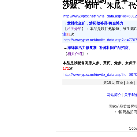
本品是以山药、甘草、
沙棘、荷叶、木瓜、代代
http://www.ypxx.net/invite_data.asp?id=
6812
→
发财挖金矿，炒药做补肾-黄金博力
【
相关介绍
】： 本品是以甘氨酸锌、维生素
注
33
次
http://www.ypxx.net/invite_data.asp?id=
770
→
海绵体活力修复素--补肾壮阳产品招商、
【
相关介绍
】：
本品是以秘鲁高原人参、黄芪、党参、女贞子、
171
次
http://www.ypxx.net/invite_data.asp?id=
687
共19页 首页 | 上页 |
网站简介
|
关于我
国家药品监督局批号：B-
中国药品招商
Copy