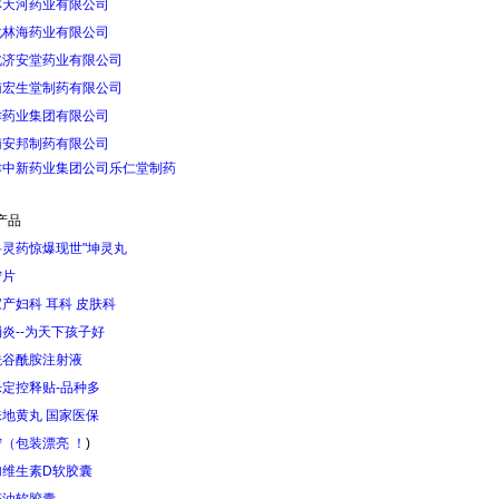
林天河药业有限公司
化林海药业有限公司
北济安堂药业有限公司
南宏生堂制药有限公司
津药业集团有限公司
南安邦制药有限公司
津中新药业集团公司乐仁堂制药
产品
科灵药惊爆现世"坤灵丸
宁片
产妇科 耳科 皮肤科
炎--为天下孩子好
酰谷酰胺注射液
定控释贴-品种多
地黄丸 国家医保
（包装漂亮 ！
)
加维生素D软胶囊