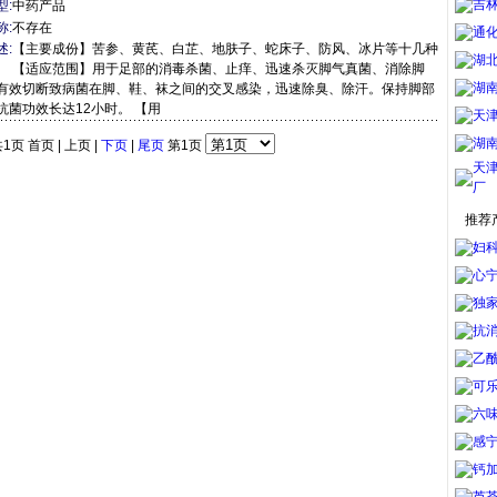
吉
型:
中药产品
称:
不存在
通
述:
【主要成份】苦参、黄芪、白芷、地肤子、蛇床子、防风、冰片等十几种
湖
。 【适应范围】用于足部的消毒杀菌、止痒、迅速杀灭脚气真菌、消除脚
湖
有效切断致病菌在脚、鞋、袜之间的交叉感染，迅速除臭、除汗。保持脚部
抗菌功效长达12小时。 【用
天
湖
1页 首页 | 上页 |
下页
|
尾页
第1页
天
厂
推荐
妇
心
独家
抗消
乙
可乐
六味
感宁
钙