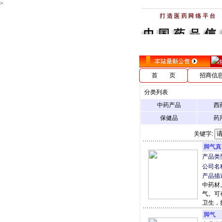
>
首 页
招商信
分类列表
中药产品
西
保健品
药
关键字:
脚气真
产品类
公司名
产品描
中药材
气。可
卫生，
脚气