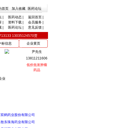
为首页
加入收藏
医药论坛
点
|
医药动态
|
返回首页
|
库
|
资料下载
|
会员服务
|
规
|
医药论坛
|
意见反馈
|
33 13035124570贾
中标信息
企业黄页
尹先生
13811211606
低价批发肿瘤
药品
企业
京双鹤药业股份有限公司
林敖东珠海药业有限公司