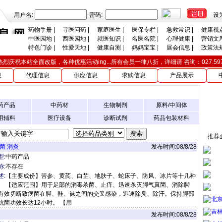
用户名:
密码:
设
药物手册
|
寻医问药
|
家庭医生
|
医保专栏
|
急救常识
|
健康视
中医园地
|
西医园地
|
就医知识
|
名医名院
|
心理健康
|
营销文
特色门诊
|
性爱天地
|
健康自测
|
妈妈宝宝
|
展会信息
|
政策法
热烈庆祝本站全面改版，各种优惠活动ing...所有会员一律八折，详细请 咨询：027.597131
息
代理信息
供应信息
求购信息
产品展示
药产品
中药材
生物制剂
原料/中间体
用辅料
医疗设备
诊断试剂
药品包装材料
推荐
菌 消炎
发布时间:08/8/28
型:
中药产品
称:
不存在
述:
【主要成份】苦参、黄芪、白芷、地肤子、蛇床子、防风、冰片等十几种
。 【适应范围】用于足部的消毒杀菌、止痒、迅速杀灭脚气真菌、消除脚
有效切断致病菌在脚、鞋、袜之间的交叉感染，迅速除臭、除汗。保持脚部
北
抗菌功效长达12小时。 【用
吉
发布时间:08/8/28