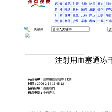
钙
膏
减肥
补肾
头孢
泌尿
补血
消炎
胃
栓
降糖
鼻炎
医保
皮肤
针剂
脚气
肝
贴
含片
止血
儿科
降压
止咳
感冒
胆
肠
新药
沙星
霉素
乳腺
中风
平喘
关键词：
注射用血塞通冻
药品名称
：
注射用血塞通冻干粉针
时间
：
2006-2-14 16:45:12
招商区域：
湖南省内
药品类别：
中药产品