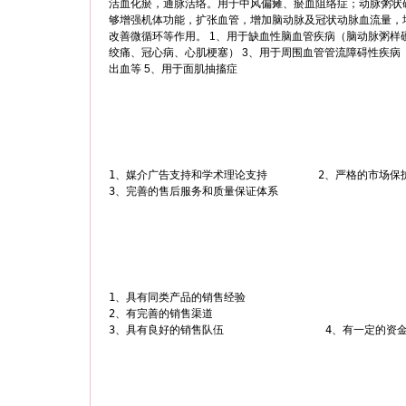
活血化瘀，通脉活络。用于中风偏瘫、瘀血阻络症；动脉粥状
够增强机体功能，扩张血管，增加脑动脉及冠状动脉血流量，
改善微循环等作用。 1、用于缺血性脑血管疾病（脑动脉粥样
绞痛、冠心病、心肌梗塞） 3、用于周围血管管流障碍性疾病
出血等 5、用于面肌抽搐症
1、媒介广告支持和学术理论支持        2、严格的市场保
1、具有同类产品的销售经验

2、有完善的销售渠道
