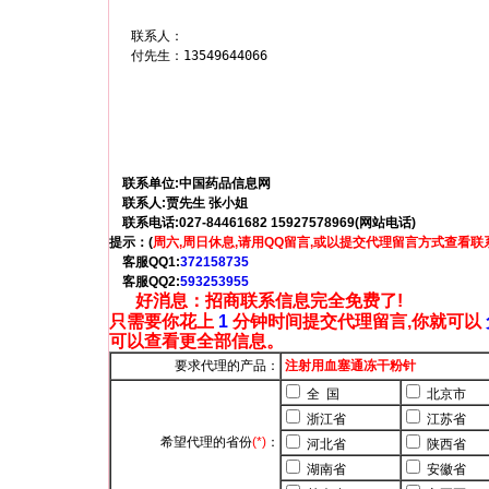
联系人：

付先生：13549644066
联系单位:中国药品信息网
联系人:贾先生 张小姐
联系电话:027-84461682 15927578969(网站电话)
提示：(
周六,周日休息,请用QQ留言,或以提交代理留言方式查看联
客服QQ1:
372158735
客服QQ2:
593253955
好消息：招商联系信息完全免费了!
只需要你花上
1
分钟时间提交代理留言,你就可以
可以查看更全部信息。
要求代理的产品：
注射用血塞通冻干粉针
全 国
北京市
浙江省
江苏省
希望代理的省份
(*)
：
河北省
陕西省
湖南省
安徽省