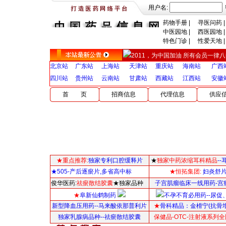
用户名:
药物手册
|
寻医问药
|
中医园地
|
西医园地
|
特色门诊
|
性爱天地
|
2011，为中国加油 所有会员一律八折，
北京站
广东站
上海站
天津站
重庆站
海南站
广西
四川站
贵州站
云南站
甘肃站
西藏站
江西站
安徽
首 页
招商信息
代理信息
供应
★重点推荐:
独家专利口腔缓释片
★
独家中药浓缩耳科精品
-
★505-产后逐瘀片,多省高中标
★恒拓集团:
妇炎舒
俊华医药:
祛瘀散结胶囊
★独家品种
子宫肌瘤临床一线用药-宫
★
阜新仙鹤制药
不孕不育必用药--尿促
新型降血压用药--马来酸依那普利片
★
骨科精品：
金榾宁(抗骨
独家乳腺病品种--祛瘀散结胶囊
保健品-OTC-注射液系列