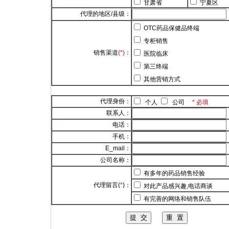
甘肃省
宁夏区
代理的地区/县级：
OTC药品保健品终端
专柜销售
销售渠道
(*)
：
医院临床
第三终端
其他营销方式
代理身份：
个人
公司
* 必填
联系人：
电话：
手机：
E_mail：
公司名称：
有多年的药品销售经验
代理留言(
*
)：
对此产品感兴趣,电话商谈
有完善的网络和销售队伍