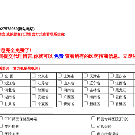
927578969(网站电话)
Q留言,或以提交代理留言方式查看联系信息
)
息完全免费了!
间提交代理留言,你就可以
免费
查看所有的医药招商信息。立即
感舒片（复方氨酚烷氨片）
全 国
北京市
上海市
天津市
重庆市
浙江省
江苏省
山东省
辽宁省
江西省
河北省
陕西省
河南省
吉林省
黑龙江
湖南省
安徽省
广西区
海南省
云南省
甘肃省
宁夏区
青海省
新疆区
香港区
OTC药品保健品终端
民营专科医院(门诊)
专柜销售
药店采购
医院临床
商业批发调拔