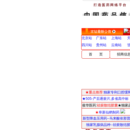
北京站
广东站
上海站
四川站
贵州站
云南站
首 页
招商信
★重点推荐:
独家专利口腔缓
★505-产后逐瘀片,多省高中标
俊华医药:
祛瘀散结胶囊
★独家
★
阜新仙鹤制药
新型降血压用药--马来酸依那
独家乳腺病品种--祛瘀散结