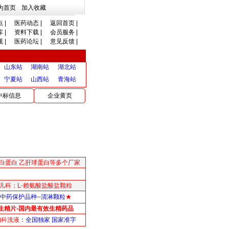
为首页
加入收藏
点
|
医药动态
|
返回首页
|
库
|
资料下载
|
会员服务
|
规
|
医药论坛
|
意见反馈
|
山东站
湖南站
湖北站
宁夏站
山西站
青海站
中标信息
企业黄页
白蛋白 乙肝球蛋白等多个厂家
儿科：L-赖氨酸盐酸盐颗粒
中药保护品种--清淋颗粒
★
生精片-国内最有效生精药品
妇科洗液
：
全国独家 国家准字