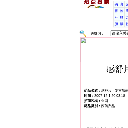
钙
膏
胃
栓
肝
贴
胆
肠
关键词：
感舒
药品名称
：
感舒片（复方氨
时间
：
2007-12-1 20:03:18
招商区域：
全国
药品类别：
西药产品