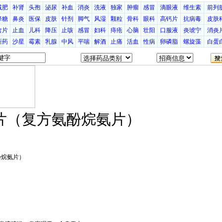
减肥
补肾
头孢
泌尿
补血
消炎
洗液
独家
肿瘤
感冒
滴眼液
维生素
前列
降糖
鼻炎
医保
皮肤
针剂
脚气
风湿
颗粒
骨科
眼科
高钙片
抗病毒
皮肤
含片
止血
儿科
降压
止咳
感冒
妇科
痔疮
心脑
壮阳
口服液
炎琥宁
消炎
新药
沙星
霉素
乳腺
中风
平喘
解酒
止痛
活血
性病
卵磷脂
螺旋藻
白蛋
片（复方氨酚烷氨片）
酚烷氨片）