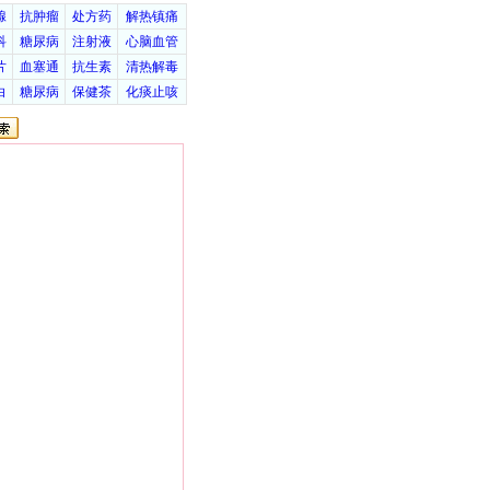
腺
抗肿瘤
处方药
解热镇痛
科
糖尿病
注射液
心脑血管
片
血塞通
抗生素
清热解毒
白
糖尿病
保健茶
化痰止咳