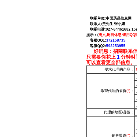
联系单位:中国药品信息网
联系人:贾先生 张小姐
联系电话:027-84461682 15
提示：(
周六,周日休息,请用Q
客服QQ1:
372158735
客服QQ2:
593253955
好消息：招商联系信
只需要你花上
1
分钟时
可以查看更全部信息。
要求代理的产品：
希望代理的省份
(*)
：
代理的地区/县级：
销售渠道
(*)
：