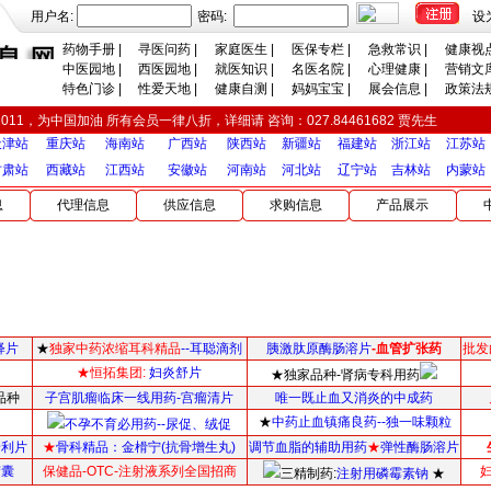
用户名:
密码:
设
药物手册
|
寻医问药
|
家庭医生
|
医保专栏
|
急救常识
|
健康视
中医园地
|
西医园地
|
就医知识
|
名医名院
|
心理健康
|
营销文
特色门诊
|
性爱天地
|
健康自测
|
妈妈宝宝
|
展会信息
|
政策法
2011，为中国加油 所有会员一律八折，详细请 咨询：027.84461682 贾先生
天津站
重庆站
海南站
广西站
陕西站
新疆站
福建站
浙江站
江苏站
甘肃站
西藏站
江西站
安徽站
河南站
河北站
辽宁站
吉林站
内蒙站
息
代理信息
供应信息
求购信息
产品展示
释片
★
独家中药浓缩耳科精品
--耳聪滴剂
胰激肽原酶肠溶片
-血管扩张药
批发
★恒拓集团:
妇炎舒片
★独家品种-肾病专科用药
品种
子宫肌瘤临床一线用药-宫瘤清片
唯一既止血又消炎的中成药
★
中药止血镇痛良药--独一味颗粒
不孕不育必用药--尿促、绒促
普利片
★
骨科精品：
金榾宁(抗骨增生丸)
调节血脂的辅助用药
★
弹性酶肠溶片
胶囊
保健品-OTC-注射液系列全国招商
三精制药:
注射用磷霉素钠
★