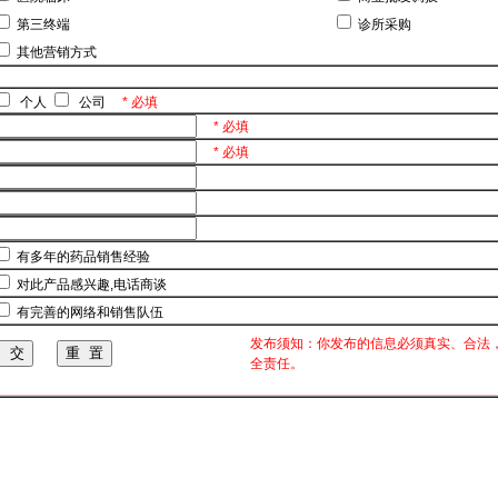
第三终端
诊所采购
其他营销方式
个人
公司
* 必填
* 必填
* 必填
有多年的药品销售经验
对此产品感兴趣,电话商谈
有完善的网络和销售队伍
发布须知：你发布的信息必须真实、合法
全责任。