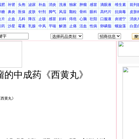
减肥
补肾
头孢
泌尿
补血
消炎
洗液
独家
肿瘤
感冒
滴眼液
维生素
前列
降糖
鼻炎
医保
皮肤
针剂
脚气
风湿
颗粒
骨科
眼科
高钙片
抗病毒
皮肤
含片
止血
儿科
降压
止咳
感冒
妇科
痔疮
心脑
壮阳
口服液
炎琥宁
消炎
新药
沙星
霉素
乳腺
中风
平喘
解酒
止痛
活血
性病
卵磷脂
螺旋藻
白蛋
瘤的中成药《西黄丸》
《西黄丸》