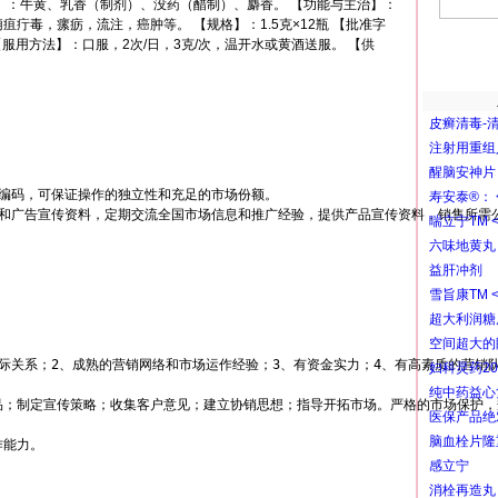
】：牛黄、乳香（制剂）、没药（醋制）、麝香。 【功能与主治】：
疔毒，瘰疬，流注，癌肿等。 【规格】：1.5克×12瓶 【批准字
3 【服用方法】：口服，2次/日，3克/次，温开水或黄酒送服。 【供
皮癣清毒-
注射用重组
醒脑安神片
编码，可保证操作的独立性和充足的市场份额。

寿安泰®： 
和广告宣传资料，定期交流全国市场信息和推广经验，提供产品宣传资料，销售所需公
喘立宁TM 
六味地黄丸
益肝冲剂
雪旨康TM 
超大利润糖
空间超大的
际关系；2、成熟的营销网络和市场运作经验；3、有资金实力；4、有高素质的营销队
妇科灵药20
纯中药益心
品；制定宣传策略；收集客户意见；建立协销思想；指导开拓市场。严格的市场保护，
医保产品绝
脑血栓片隆
能力。



感立宁
消栓再造丸