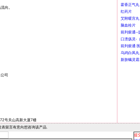
藿香正气丸
流向。

红药片
艾附暖宫丸
脑血栓片
前列瘀通--
口溃疡灵-
前列瘀通 
乌鸡白凤丸
新肤螨灵霜
限公司
72号关山高新大厦7楼
人发表留言有意向想咨询该产品.
提