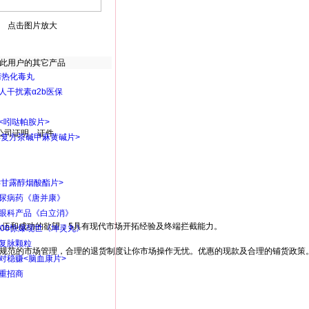
点击图片放大
此用户的其它产品
清热化毒丸
人干扰素α2b医保
<吲哒帕胺片>
司证明、证件。

<复方茶碱甲麻黄碱片>
<甘露醇烟酸酯片>
尿病药《唐并康》
眼科产品《白立消》
伍和成功的欲望；5具有现代市场开拓经验及终端拦截能力。

06惊爆现世《坤灵丸》
复脉颗粒
规范的市场管理，合理的退货制度让你市场操作无忧。优惠的现款及合理的铺货政策。
对稳赚<脑血康片>
重招商