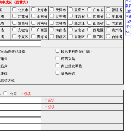
河北
的中成药《西黄丸》
陕西
国
北京市
上海市
天津市
重庆市
广东省
福建省
山西
河南
江省
江苏省
山东省
辽宁省
江西省
四川省
湖北省
山东
北省
陕西省
河南省
吉林省
黑龙江
山西省
内蒙古
河北
南省
安徽省
广西区
海南省
云南省
西藏区
贵州省
zA
肃省
宁夏区
青海省
新疆区
香港区
澳门区
台港省
C药品保健品终端
民营专科医院(门诊)
销售
药店采购
临床
商业批发调拔
终端
诊所采购
营销方式
人
公司
* 必填
* 必填
* 必填