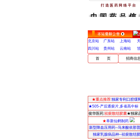
北京站
广东站
上海站
四川站
贵州站
云南站
首 页
招商信
★重点推荐:
独家专利口腔缓
★505-产后逐瘀片,多省高中标
俊华医药:
祛瘀散结胶囊
★独家
★
阜新仙鹤制药
新型降血压用药--马来酸依那
独家乳腺病品种--祛瘀散结