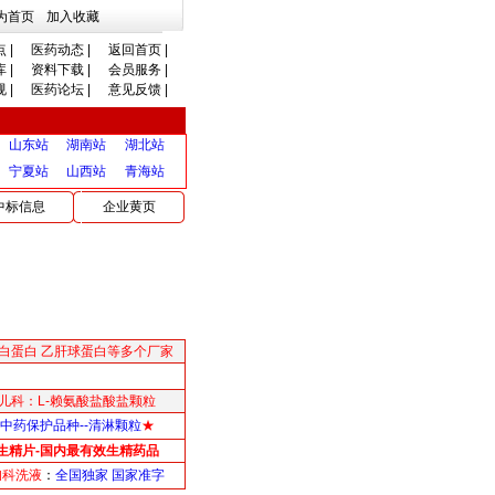
为首页
加入收藏
点
|
医药动态
|
返回首页
|
库
|
资料下载
|
会员服务
|
规
|
医药论坛
|
意见反馈
|
山东站
湖南站
湖北站
宁夏站
山西站
青海站
中标信息
企业黄页
白蛋白 乙肝球蛋白等多个厂家
儿科：L-赖氨酸盐酸盐颗粒
中药保护品种--清淋颗粒
★
生精片-国内最有效生精药品
妇科洗液
：
全国独家 国家准字