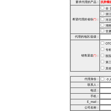
要求代理的产品：
抗肿瘤
全 
浙
希望代理的省份
(*)
：
河
湖
甘
代理的地区/县级：
OT
专柜
销售渠道
(*)
：
医院
第三
其他
代理身份：
个
联系人：
电话：
手机：
E_mail：
公司名称：