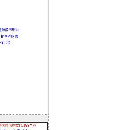
盐酸酚苄明片
（甘草锌胶囊）
医保乙类
交代理信息欲代理该产品: