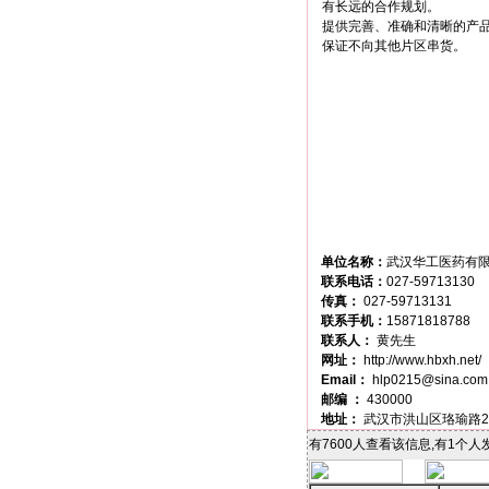
有长远的合作规划。

提供完善、准确和清晰的产品
单位名称：
武汉华工医药有
联系电话：
027-59713130
传真：
027-59713131
联系手机：
15871818788
联系人：
黄先生
网址：
http://www.hbxh.net/
Email：
hlp0215@sina.com
邮编 ：
430000
地址：
武汉市洪山区珞瑜路2
有7600人查看该信息,有1个