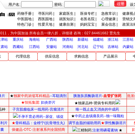
用户名:
密码:
设
药物手册
|
寻医问药
|
家庭医生
|
医保专栏
|
急救常识
|
健康视
中医园地
|
西医园地
|
就医知识
|
名医名院
|
心理健康
|
营销文
特色门诊
|
性爱天地
|
健康自测
|
妈妈宝宝
|
展会信息
|
政策法
2011，为中国加油 所有会员一律八折，详细请 咨询：027.84461682 贾先生
天津站
重庆站
海南站
广西站
陕西站
新疆站
福建站
浙江站
江苏站
甘肃站
西藏站
江西站
安徽站
河南站
河北站
辽宁站
吉林站
内蒙站
息
代理信息
供应信息
求购信息
产品展示
释片
★
独家中药浓缩耳科精品
--耳聪滴剂
胰激肽原酶肠溶片
-血管扩张药
批发
★恒拓集团:
妇炎舒片
★独家品种-肾病专科用药
品种
子宫肌瘤临床一线用药-宫瘤清片
唯一既止血又消炎的中成药
★
中药止血镇痛良药--独一味颗粒
不孕不育必用药--尿促、绒促
普利片
★
骨科精品：
金榾宁(抗骨增生丸)
调节血脂的辅助用药
★
弹性酶肠溶片
胶囊
保健品-OTC-注射液系列全国招商
三精制药:
注射用磷霉素钠
★