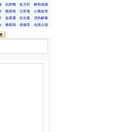
腺
抗肿瘤
处方药
解热镇痛
科
糖尿病
注射液
心脑血管
片
血塞通
抗生素
清热解毒
白
糖尿病
保健茶
化痰止咳