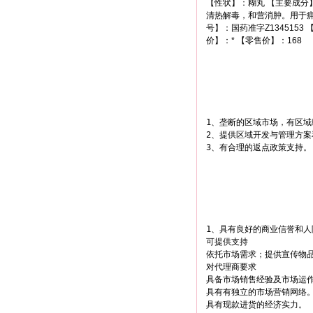
【性状】：糊丸 【主要成分
清热解毒，和营消肿。用于痈疽
号】：国药准字Z134515
价】：* 【零售价】：168
1、垄断的区域市场，有区域
2、提供区域开发与管理方案
3、有合理的返点政策支持。
1、具有良好的商业信誉和人
可提供支持

依托市场需求；提供宣传物
对代理商要求

具备市场销售经验及市场运作
具有有独立的市场营销网络。
具有现款进货的经济实力。
