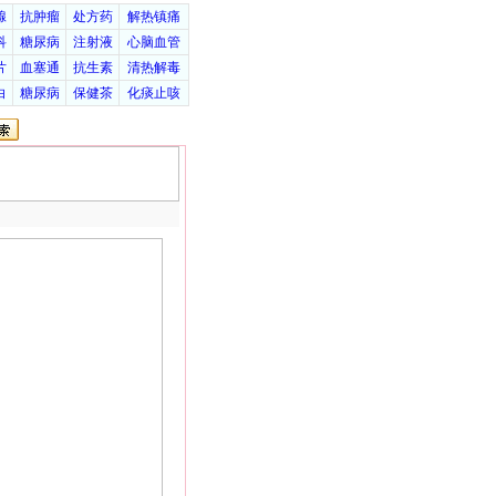
腺
抗肿瘤
处方药
解热镇痛
科
糖尿病
注射液
心脑血管
片
血塞通
抗生素
清热解毒
白
糖尿病
保健茶
化痰止咳