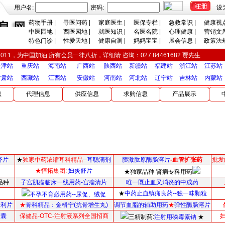
用户名:
密码:
设
药物手册
|
寻医问药
|
家庭医生
|
医保专栏
|
急救常识
|
健康视
中医园地
|
西医园地
|
就医知识
|
名医名院
|
心理健康
|
营销文
特色门诊
|
性爱天地
|
健康自测
|
妈妈宝宝
|
展会信息
|
政策法
2011，为中国加油 所有会员一律八折，详细请 咨询：027.84461682 贾先生
天津站
重庆站
海南站
广西站
陕西站
新疆站
福建站
浙江站
江苏站
甘肃站
西藏站
江西站
安徽站
河南站
河北站
辽宁站
吉林站
内蒙站
息
代理信息
供应信息
求购信息
产品展示
释片
★
独家中药浓缩耳科精品
--耳聪滴剂
胰激肽原酶肠溶片
-血管扩张药
批发
★恒拓集团:
妇炎舒片
★独家品种-肾病专科用药
品种
子宫肌瘤临床一线用药-宫瘤清片
唯一既止血又消炎的中成药
★
中药止血镇痛良药--独一味颗粒
不孕不育必用药--尿促、绒促
普利片
★
骨科精品：
金榾宁(抗骨增生丸)
调节血脂的辅助用药
★
弹性酶肠溶片
胶囊
保健品-OTC-注射液系列全国招商
三精制药:
注射用磷霉素钠
★