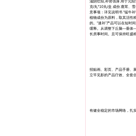
滋阴壮阳,补肾强身.用于元阳肾
克/丸*10丸/盒 成份:鹿
意事项：详见说明书 “猛牛
植物成份为原料，取其活性精
的。“速补”产品可以在短时
缓释。从调整下丘脑—垂体
长房事时间。且可保持旺盛
招贴画、彩页、产品手册、展