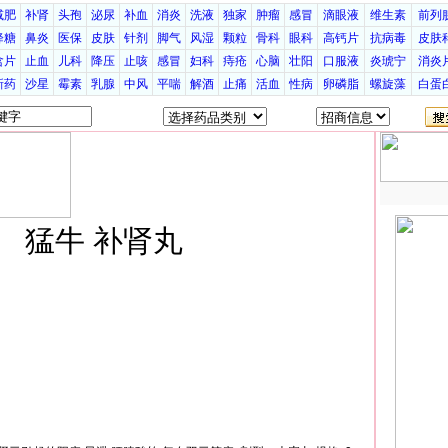
减肥
补肾
头孢
泌尿
补血
消炎
洗液
独家
肿瘤
感冒
滴眼液
维生素
前列
降糖
鼻炎
医保
皮肤
针剂
脚气
风湿
颗粒
骨科
眼科
高钙片
抗病毒
皮肤
含片
止血
儿科
降压
止咳
感冒
妇科
痔疮
心脑
壮阳
口服液
炎琥宁
消炎
新药
沙星
霉素
乳腺
中风
平喘
解酒
止痛
活血
性病
卵磷脂
螺旋藻
白蛋
猛牛 补肾丸