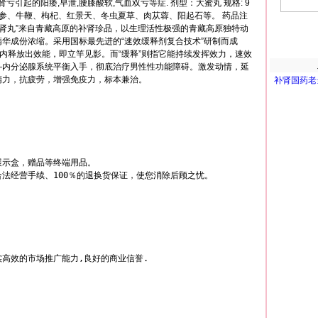
亏引起的阳痿,早泄,腰膝酸软,气血双亏等症. 剂型：大蜜丸 规格: 9
茸、雪参、牛鞭、枸杞、红景天、冬虫夏草、肉苁蓉、阳起石等。 药品注
补肾丸”来自青藏高原的补肾珍品，以生理活性极强的青藏高原独特动
华成份浓缩。采用国标最先进的“速效缓释剂复合技术”研制而成
间内释放出效能，即立竿见影。而“缓释”则指它能持续发挥效力，速效
—内分泌腺系统平衡入手，彻底治疗男性性功能障碍。激发动情，延
精力，抗疲劳，增强免疫力，标本兼治。
补肾国药老
示盒，赠品等终端用品。
