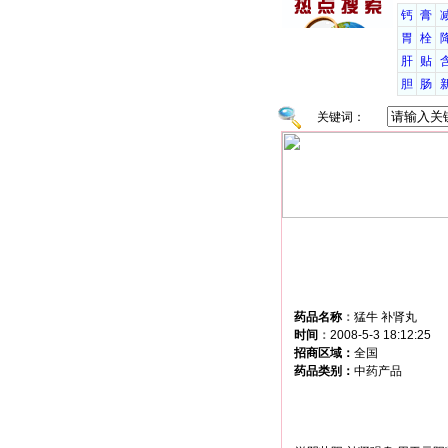
钙
膏
胃
栓
肝
贴
胆
肠
关键词：
药品名称
：
猛牛 补肾丸
时间
：
2008-5-3 18:12:25
招商区域：
全国
药品类别：
中药产品