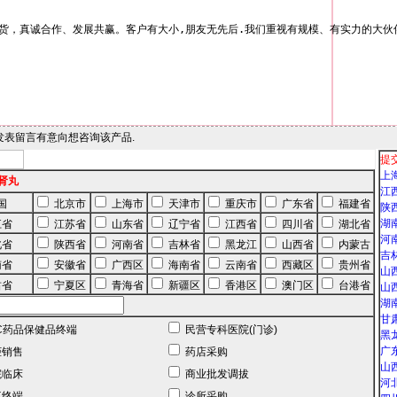
人发表留言有意向想咨询该产品.
提
上海
肾丸
江西
国
北京市
上海市
天津市
重庆市
广东省
福建省
陕西
湖南
江省
江苏省
山东省
辽宁省
江西省
四川省
湖北省
河南
北省
陕西省
河南省
吉林省
黑龙江
山西省
内蒙古
吉林
南省
安徽省
广西区
海南省
云南省
西藏区
贵州省
山西
肃省
宁夏区
青海省
新疆区
香港区
澳门区
台港省
山西
湖南
甘肃
C药品保健品终端
民营专科医院(门诊)
黑龙
广东
销售
药店采购
山西
临床
商业批发调拔
河北
终端
诊所采购