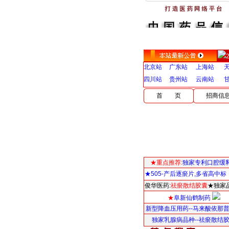
北京站
广东站
上海站
四川站
贵州站
云南站
首 页
招商信
★重点推荐:
独家专利口腔缓
★505-产后逐瘀片,多省高中标
俊华医药:
祛瘀散结胶囊
★独家
★
阜新仙鹤制药
新型降血压用药--马来酸依那
独家乳腺病品种--祛瘀散结