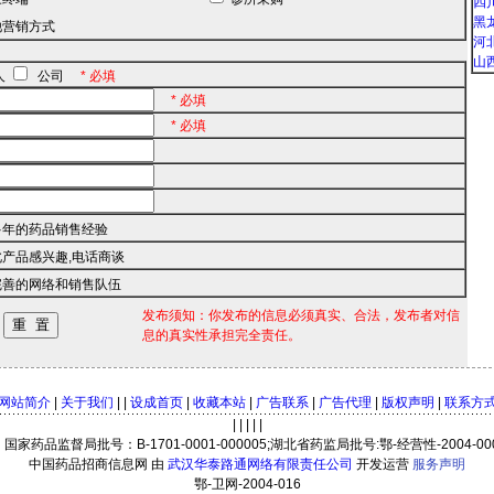
四川
黑龙
营销方式
河北
山西
人
公司
* 必填
* 必填
* 必填
年的药品销售经验
产品感兴趣,电话商谈
善的网络和销售队伍
发布须知：你发布的信息必须真实、合法，发布者对信
息的真实性承担完全责任。
网站简介
|
关于我们
| |
设成首页
|
收藏本站
|
广告联系
|
广告代理
|
版权声明
|
联系方
| | | | |
家药品监督局批号：B-1701-0001-000005;湖北省药监局批号:鄂-经营性-2004-00
中国药品招商信息网 由
武汉华泰路通网络有限责任公司
开发运营
服务声明
鄂-卫网-2004-016