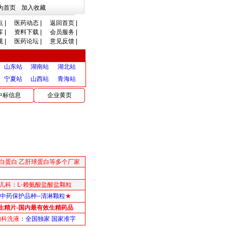
为首页
加入收藏
点
|
医药动态
|
返回首页
|
库
|
资料下载
|
会员服务
|
规
|
医药论坛
|
意见反馈
|
山东站
湖南站
湖北站
宁夏站
山西站
青海站
中标信息
企业黄页
白蛋白 乙肝球蛋白等多个厂家
儿科：L-赖氨酸盐酸盐颗粒
中药保护品种--清淋颗粒
★
生精片-国内最有效生精药品
妇科洗液
：
全国独家 国家准字