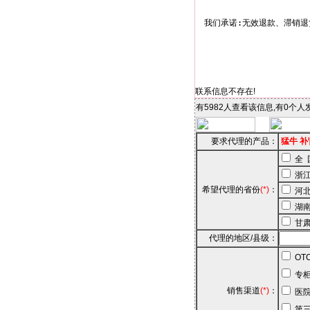
联系信息不存在!
有5982人查看该信息,有0个
要求代理的产品：
猛牛 补
全 
浙
希望代理的省份
(*)
：
河
湖
甘
代理的地区/县级：
OT
专柜
销售渠道
(*)
：
医院
第三