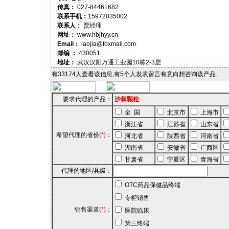
传真：
027-84461682
联系手机：
15972035002
联系人：
贾经理
网址：
www.hbjhyy.cn
Email：
laojia@foxmail.com
邮编 ：
430051
地址：
武汉汉阳万通工业园10栋2-3层
有33174人查看该信息,有5个人发表留言有意向想咨询该产品.
要求代理的产品：
沙棘颗粒
全 国
北京市
上海市
浙江省
江苏省
山东省
希望代理的省份
(*)
：
河北省
陕西省
河南省
湖南省
安徽省
广西区
甘肃省
宁夏区
青海省
代理的地区/县级：
OTC药品保健品终端
专柜销售
销售渠道
(*)
：
医院临床
第三终端