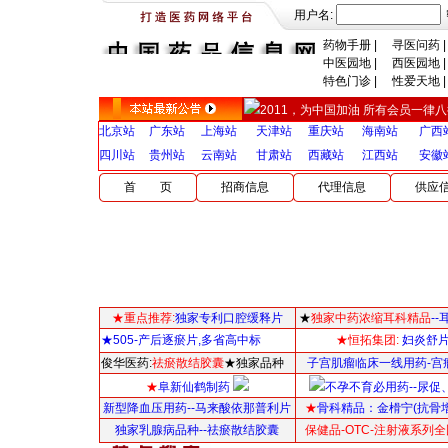
用户名:
药物手册
|
寻医问药
|
中医园地
|
西医园地
|
特色门诊
|
性爱天地
|
2011，为中国加油 所有会员一律八折，
北京站
广东站
上海站
天津站
重庆站
海南站
广西
四川站
贵州站
云南站
甘肃站
西藏站
江西站
安徽
首 页
招商信息
代理信息
供应
★重点推荐:
独家专利口腔缓释片
★
独家中药浓缩耳科精品
-
★505-产后逐瘀片,多省高中标
★恒拓集团:
妇炎舒
俊华医药:
祛瘀散结胶囊
★独家品种
子宫肌瘤临床一线用药-宫
★
阜新仙鹤制药
不孕不育必用药--尿促
新型降血压用药--马来酸依那普利片
★
骨科精品：
金榾宁(抗骨
独家乳腺病品种--祛瘀散结胶囊
保健品-OTC-注射液系列