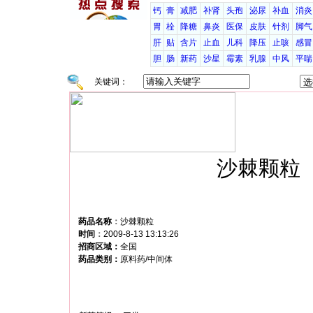
钙
膏
减肥
补肾
头孢
泌尿
补血
消炎
胃
栓
降糖
鼻炎
医保
皮肤
针剂
脚气
肝
贴
含片
止血
儿科
降压
止咳
感冒
胆
肠
新药
沙星
霉素
乳腺
中风
平喘
关键词：
沙棘颗粒
药品名称
：
沙棘颗粒
时间
：
2009-8-13 13:13:26
招商区域：
全国
药品类别：
原料药/中间体