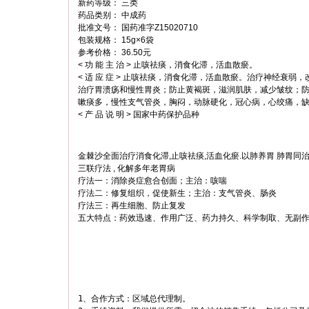
新药等级： 三类
药品类别： 中成药
批准文号： 国药准字Z15020710
包装规格： 15g×6袋
参考价格： 36.50元
< 功 能 主 治 > 止咳祛痰，消食化滞，活血散瘀。
< 适 应 症 > 止咳祛痰，消食化滞，活血散瘀。治疗神经衰
治疗胃溃疡和慢性胃炎；防止黄褐斑，滋润肌肤，减少皱纹；
嗽痰多，慢性支气管炎，胸闷，动脉硬化，冠心病，心绞痛，
< 产 品 说 明 > 国家中药保护品种
金棘沙全面治疗消食化滞,止咳祛痰,活血化瘀.以肺养胃 肺胃同治
三联疗法 , 化解多年老胃病
疗法一：消除炎症愈合创面；主治：咳喘
疗法二：修复组织，促使新生；主治：支气管炎、肠炎
疗法三：再生细胞、防止复发
五大特点：药效迅速、作用广泛、药力持久、科学制取、无副
1、合作方式：区域总代理制。
