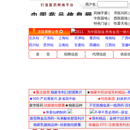
用户名:
药物手册
|
寻医问药
|
中医园地
|
西医园地
|
特色门诊
|
性爱天地
|
2011，为中国加油 所有会员一律八折，
北京站
广东站
上海站
天津站
重庆站
海南站
广西
四川站
贵州站
云南站
甘肃站
西藏站
江西站
安徽
首 页
招商信息
代理信息
供应
★重点推荐:
独家专利口腔缓释片
★
独家中药浓缩耳科精品
-
★505-产后逐瘀片,多省高中标
★恒拓集团:
妇炎舒
俊华医药:
祛瘀散结胶囊
★独家品种
子宫肌瘤临床一线用药-宫
★
阜新仙鹤制药
不孕不育必用药--尿促
新型降血压用药--马来酸依那普利片
★
骨科精品：
金榾宁(抗骨
独家乳腺病品种--祛瘀散结胶囊
保健品-OTC-注射液系列