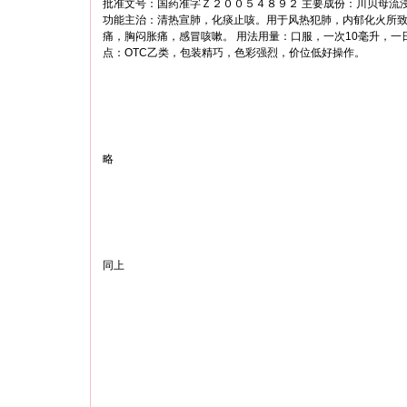
批准文号：国药准字Ｚ２００５４８９２ 主要成份：川贝母流
功能主治：清热宣肺，化痰止咳。用于风热犯肺，内郁化火所
痛，胸闷胀痛，感冒咳嗽。 用法用量：口服，一次10毫升，一日
点：OTC乙类，包装精巧，色彩强烈，价位低好操作。