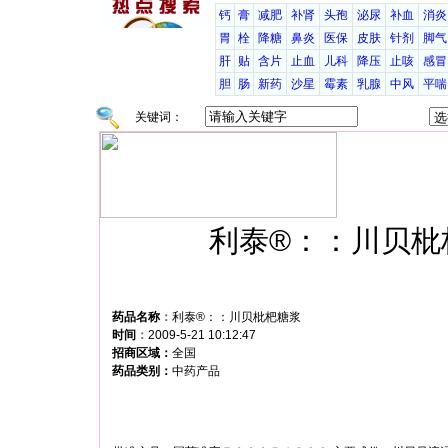
钙
膏
减肥
补肾
头孢
泌尿
补血
消炎
胃
栓
降糖
鼻炎
医保
皮肤
针剂
脚气
肝
贴
含片
止血
儿科
降压
止咳
感冒
胆
肠
新药
沙星
霉素
乳腺
中风
平喘
关键词：
利泰®：：川贝枇
药品名称
：
利泰®：：川贝枇杷糖浆
时间
：
2009-5-21 10:12:47
招商区域：
全国
药品类别：
中药产品