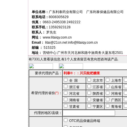
单位名称：
广东利泰药业有限公司 广东利泰保健品有限公司
联系电话：
8008305629
传真：
0663-2495338 2492222
联系手机：
13592923128
联系人：
罗先生
网址：
www.litaiqy.com.cn
Email：
litai@21cn.net
info@litaiqy.com.cn
邮编 ：
515325
地址：
营销中心:广州市天河北林和路中旅商务大厦东塔2501
有7331人查看该信息,有1个人发表留言有意向想咨询该产品.
要求代理的产品：
利泰®：：川贝枇杷糖浆
全 国
北京市
上海市
浙江省
江苏省
山东省
希望代理的省份
(*)
：
河北省
陕西省
河南省
湖南省
安徽省
广西区
甘肃省
宁夏区
青海省
代理的地区/县级：
OTC药品保健品终端