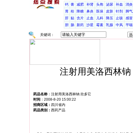
钙
膏
减肥
补肾
头孢
泌尿
补血
消炎
胃
栓
降糖
鼻炎
医保
皮肤
针剂
脚气
肝
贴
含片
止血
儿科
降压
止咳
感冒
胆
肠
新药
沙星
霉素
乳腺
中风
平喘
关键词：
注射用美洛西林钠
药品名称
：
注射用美洛西林钠 欣多它
时间
：
2008-8-20 15:00:22
招商区域：
四川省内
药品类别：
西药产品