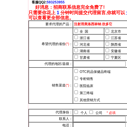
客服QQ2:
593253955
好消息：招商联系信息完全免费了!
只需要你花上
1
分钟时间提交代理留言,你就可以
可以查看更全部信息。
要求代理的产品：
注射用美洛西林钠 欣多它
全 国
北京市
浙江省
江苏省
希望代理的省份
(*)
：
河北省
陕西省
湖南省
安徽省
甘肃省
宁夏区
代理的地区/县级：
OTC药品保健品终端
专柜销售
销售渠道
(*)
：
医院临床
第三终端
其他营销方式
代理身份：
个人
公司
* 必填
联系人：
电话：