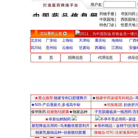
用户名:
药物手册
|
寻医问药
|
中医园地
|
西医园地
|
特色门诊
|
性爱天地
|
2011，为中国加油 所有会员一律八折，
北京站
广东站
上海站
天津站
重庆站
海南站
广西
四川站
贵州站
云南站
甘肃站
西藏站
江西站
安徽
首 页
招商信息
代理信息
供应
★重点推荐:
独家专利口腔缓释片
★
独家中药浓缩耳科精品
-
★505-产后逐瘀片,多省高中标
★恒拓集团:
妇炎舒
俊华医药:
祛瘀散结胶囊
★独家品种
子宫肌瘤临床一线用药-宫
★
阜新仙鹤制药
不孕不育必用药--尿促
新型降血压用药--马来酸依那普利片
★
骨科精品：
金榾宁(抗骨
独家乳腺病品种--祛瘀散结胶囊
保健品-OTC-注射液系列