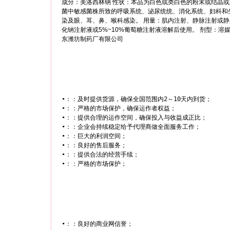
成分：美洛西林钠 性状：本品为白色或类白色的粉末或结晶或
菌中敏感菌株所致的呼吸系统、泌尿统统、消化系统、妇科和
染及眼、耳、鼻、喉科感染。 用量：肌内注射、静脉注射或
化钠注射液或5%~10%葡萄糖注射液溶解后使用。 剂型：溶媒粉针 
东潍坊制药厂有限公司
•：：及时提供货源，确保全国范围内2～10天内到货；

•：：严格的市场保护，确保运作者权益；

•：：提供合理的运作空间，确保投入与收益成正比；

•：：企业会持续稳定给予代理商做全面服务工作；

•：：巨大的利润空间；

•：：良好的售后服务；

•：：提供合法的经营手续；

•：：良好的商业网信誉；
