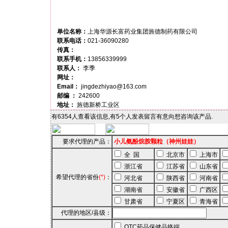
单位名称：
上海华源长富药业集团旌德制药有限公司
联系电话：
021-36090280
传真：
联系手机：
13856339999
联系人：
李季
网址：
Email：
jingdezhiyao@163.com
邮编 ：
242600
地址：
旌德新桥工业区
有6354人查看该信息,有5个人发表留言有意向想咨询该产品.
要求代理的产品：
小儿氨酚烷胺颗粒（神州娃娃）
全 国
北京市
上海市
浙江省
江苏省
山东省
希望代理的省份
(*)
：
河北省
陕西省
河南省
湖南省
安徽省
广西区
甘肃省
宁夏区
青海省
代理的地区/县级：
OTC药品保健品终端