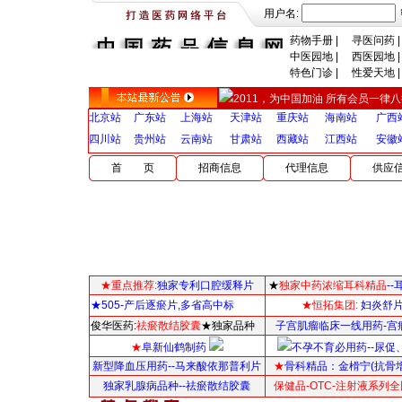
用户名:
药物手册
|
寻医问药
|
中医园地
|
西医园地
|
特色门诊
|
性爱天地
|
2011，为中国加油 所有会员一律八折，
北京站
广东站
上海站
天津站
重庆站
海南站
广西
四川站
贵州站
云南站
甘肃站
西藏站
江西站
安徽
首 页
招商信息
代理信息
供应
★重点推荐:
独家专利口腔缓释片
★
独家中药浓缩耳科精品
-
★505-产后逐瘀片,多省高中标
★恒拓集团:
妇炎舒
俊华医药:
祛瘀散结胶囊
★独家品种
子宫肌瘤临床一线用药-宫
★
阜新仙鹤制药
不孕不育必用药--尿促
新型降血压用药--马来酸依那普利片
★
骨科精品：
金榾宁(抗骨
独家乳腺病品种--祛瘀散结胶囊
保健品-OTC-注射液系列