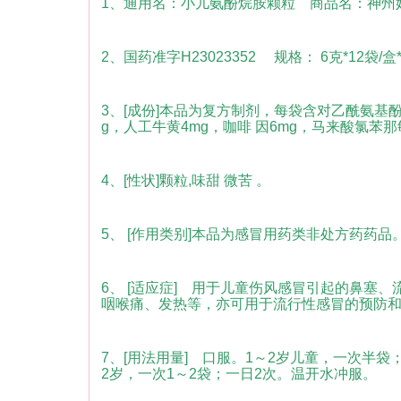
1、通用名：小儿氨酚烷胺颗粒 商品名：神州
2、国药准字H23023352 规格： 6克*12袋/盒
3、[成份]本品为复方制剂，每袋含对乙酰氨基酚0
g，人工牛黄4mg，咖啡 因6mg，马来酸氯苯那敏
4、[性状]颗粒,味甜 微苦 。
5、 [作用类别]本品为感冒用药类非处方药药品
6、 [适应症] 用于儿童伤风感冒引起的鼻塞
咽喉痛、发热等，亦可用于流行性感冒的预防
7、[用法用量] 口服。1～2岁儿童，一次半袋；
2岁，一次1～2袋；一日2次。温开水冲服。