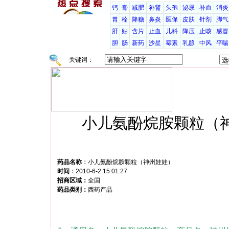
钙
膏
减肥
补肾
头孢
泌尿
补血
消炎
胃
栓
降糖
鼻炎
医保
皮肤
针剂
脚气
肝
贴
含片
止血
儿科
降压
止咳
感冒
胆
肠
新药
沙星
霉素
乳腺
中风
平喘
关键词：
小儿氨酚烷胺颗粒（
药品名称
：
小儿氨酚烷胺颗粒（神州娃娃）
时间
：
2010-6-2 15:01:27
招商区域：
全国
药品类别：
西药产品